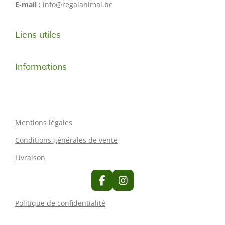
E-mail :
info@regalanimal.be
Liens utiles
Informations
Mentions légales
Conditions générales de vente
Livraison
F
I
a
n
c
s
Politique de confidentialité
e
t
b
a