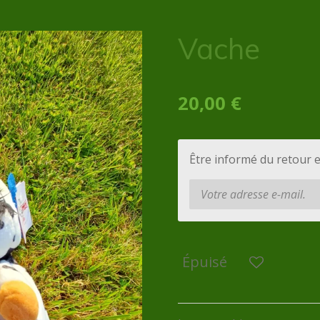
Vache
20,00 €
Être informé du retour 
Épuisé