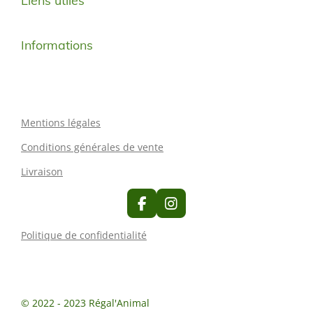
Liens utiles
Informations
Mentions légales
Conditions générales de vente
Livraison
F
I
a
n
c
s
Politique de confidentialité
e
t
b
a
o
g
o
r
k
a
© 2022 - 2023 Régal'Animal