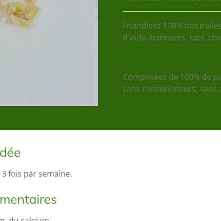
Friandises 100% naturelle
d'inde, hamsters, rats, chinc
Composées de 100% de pan
sans conservateurs, sans a
ndée
 fois par semaine.
émentaires
m, du calcium