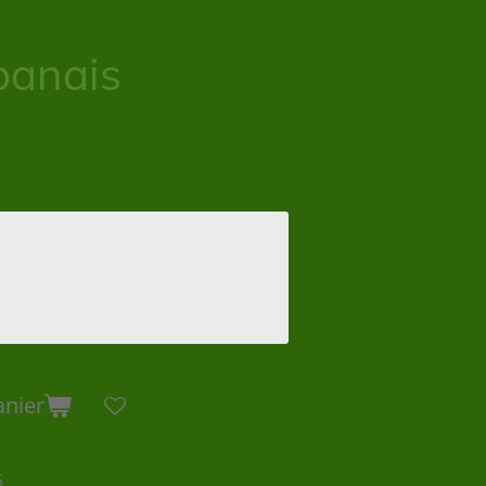
panais
anier
5