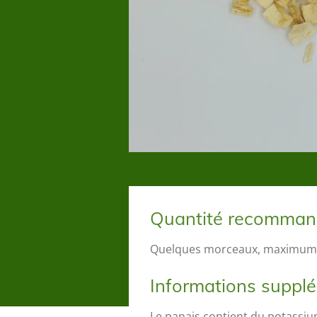
Quantité recomma
Quelques morceaux, maximum 3
Informations suppl
Le panais contient du potassiu