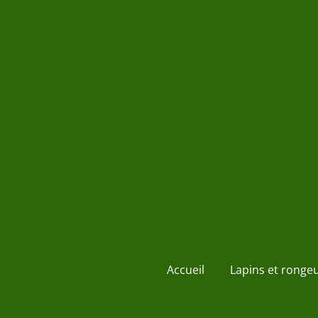
Passer
au
contenu
principal
Accueil
Lapins et ronge