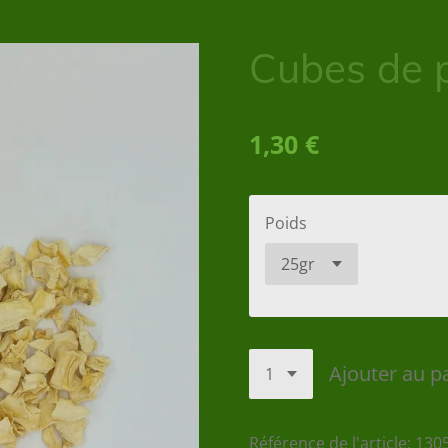
Cubes de 
1,30 €
Poids
Ajouter au p
Référence de l'article:
130