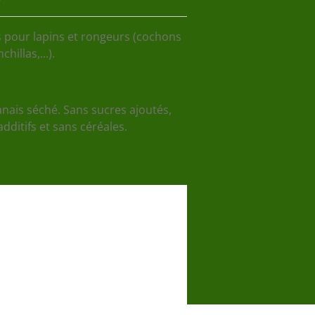
s pour lapins et rongeurs (cochons
hillas,...).
ais séché. Sans sucres ajoutés,
dditifs et sans céréales.