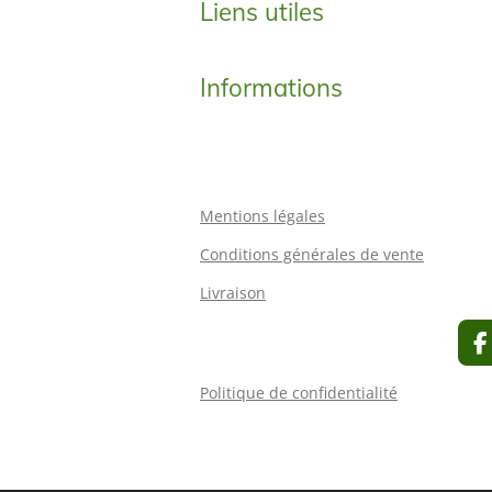
Liens utiles
Informations
Mentions légales
Conditions générales de vente
Livraison
F
a
c
Politique de confidentialité
e
b
o
o