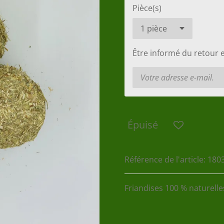
Pièce(s)
Être informé du retour 
Épuisé
Référence de l'article:
180
Friandises 100 % naturelle