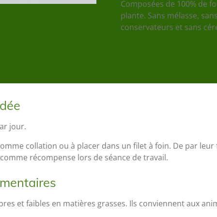
Composées de 100% de foin
plante.
Sans mélasse, sans 
conservateurs
et sans cér
ndée
ar jour.
omme collation ou à placer dans un filet à foin. De par leur fo
s comme récompense lors de séance de travail.
émentaires
ibres et faibles en matières grasses. Ils conviennent aux ani