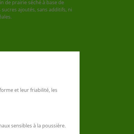
 de prairie séché à base de
sucres ajoutés, sans additifs, ni
éales.
rme et leur friabilité, les
maux sensibles à la poussière.