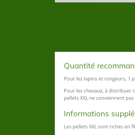
Quantité recomma
Pour les lapins et rongeurs, 1 p
Pour les chevaux, à distribuer c
pellets XXL ne conviennent pa
Informations suppl
Les pellets XXL sont riches en f