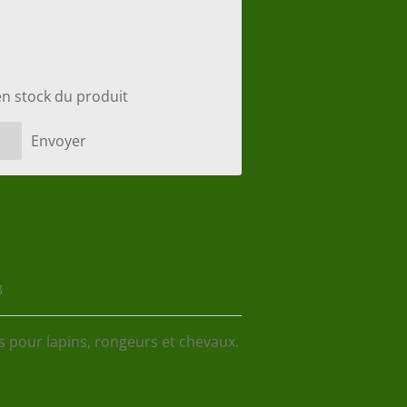
en stock du produit
Envoyer
3
s pour lapins, rongeurs et chevaux.