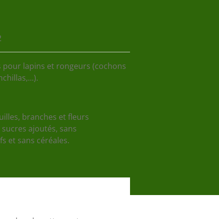
2
s pour lapins et rongeurs (cochons
hillas,...).
lles, branches et fleurs
 sucres ajoutés, sans
fs et sans céréales.