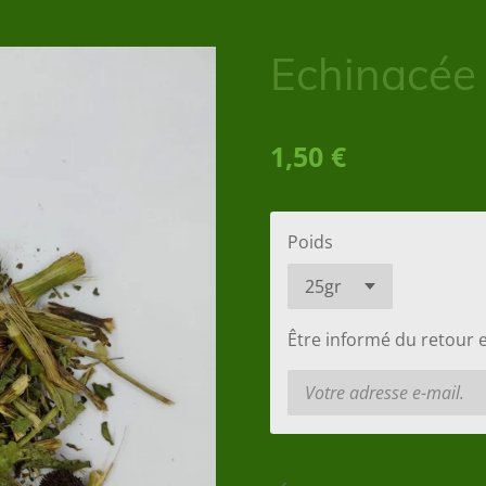
Echinacée
1,50 €
Poids
Être informé du retour 