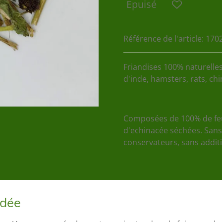
Épuisé
Référence de l'article:
170
Friandises 100% naturelle
d'inde, hamsters, rats, chinc
Composées de 100% de feui
d'echinacée séchées. Sans
conservateurs, sans additi
ndée