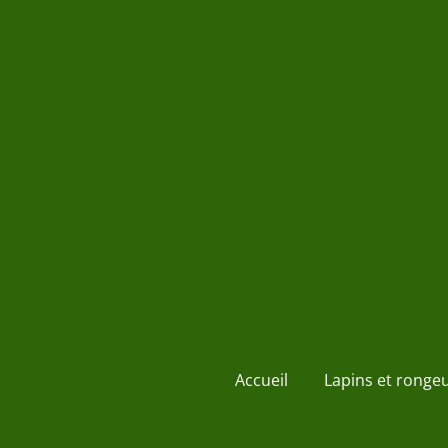
Passer
au
contenu
principal
Accueil
Lapins et ronge